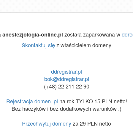
a
została zaparkowana w
ddreg
anestezjologia-online.pl
Skontaktuj się
z właścicielem domeny
ddregistrar.pl
bok@ddregistrar.pl
(+48) 22 211 22 90
Rejestracja domen .pl
na rok TYLKO 15 PLN netto!
Bez haczyków i bez dodatkowych warunków :)
Przechwytuj domeny
za 29 PLN netto