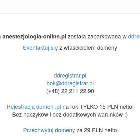
a
została zaparkowana w
ddreg
anestezjologia-online.pl
Skontaktuj się
z właścicielem domeny
ddregistrar.pl
bok@ddregistrar.pl
(+48) 22 211 22 90
Rejestracja domen .pl
na rok TYLKO 15 PLN netto!
Bez haczyków i bez dodatkowych warunków :)
Przechwytuj domeny
za 29 PLN netto